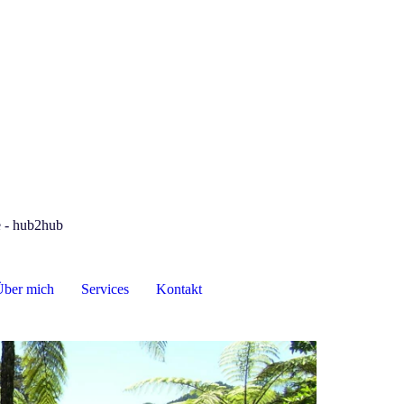
e - hub2hub
ber mich
Services
Kontakt