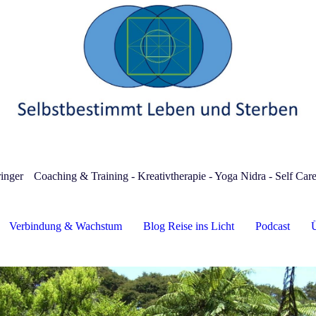
inger
Coaching & Training - Kreativtherapie - Yoga Nidra - Self Car
Verbindung & Wachstum
Blog Reise ins Licht
Podcast
Ü