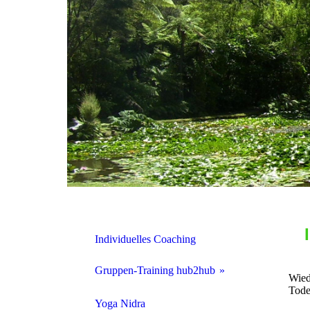
Individuelles Coaching
Gruppen-Training hub2hub
Wied
Tode
hub2hub als Transferkonzept
Yoga Nidra